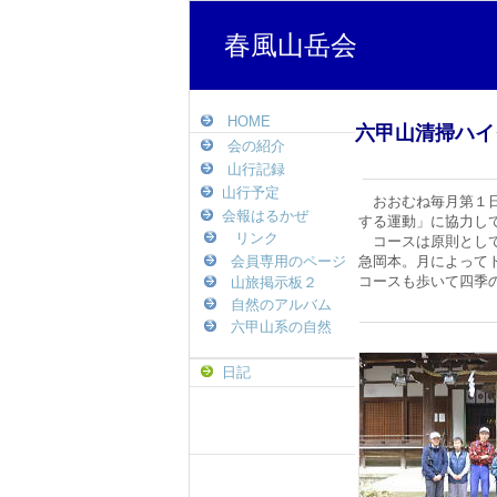
春風山岳会
HOME
六甲山清掃ハイ
会の紹介
山行記録
山行予定
おおむね毎月第１日
会報はるかぜ
する運動」に協力し
リンク
コースは原則として
急岡本。月によって
会員専用のページ
コースも歩い
山旅掲示板２
自然のアルバム
六甲山系の自然
日記