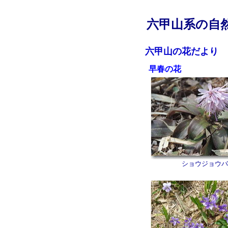
六甲山系の自
六甲山の花だより
写
早春の花
ショウジョウバ