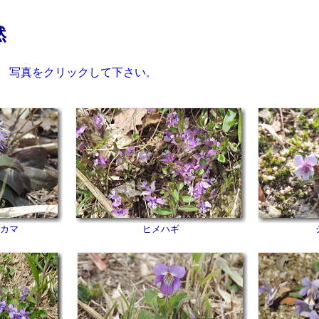
然
真をクリックして下さい
。
カマ
ヒメハギ