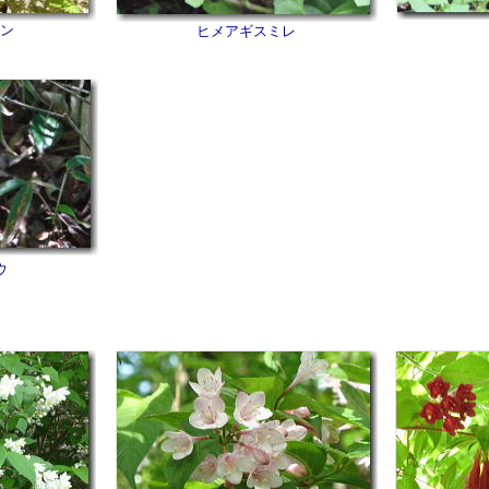
ン
ヒメアギスミレ
ウ