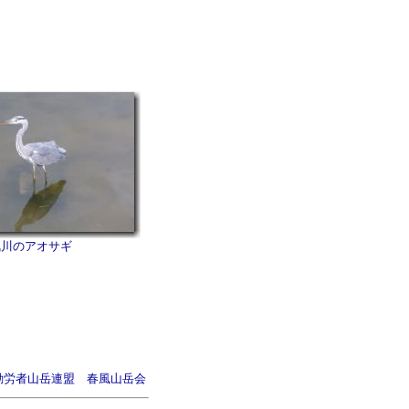
夙川のアオサギ
勤労者山岳連盟 春風山岳会