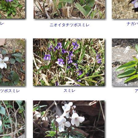
レ
ナガ
ニオイタチツボスミレ
スミレ
ツボスミレ