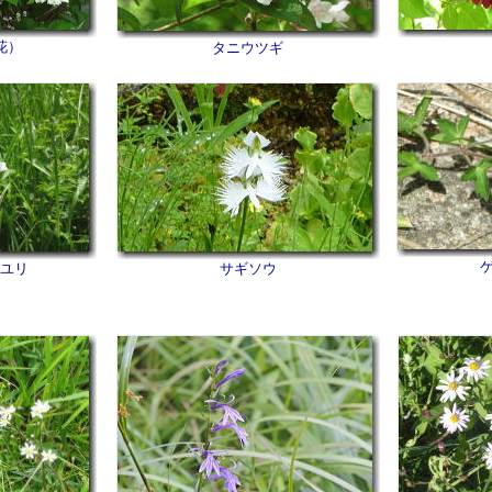
花）
タニウツギ
ユリ
サギソウ