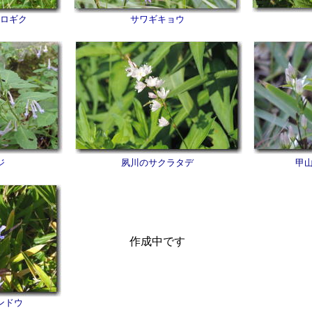
ロギク
サワギキョウ
ジ
夙川のサクラタデ
甲
作成中です
ンドウ