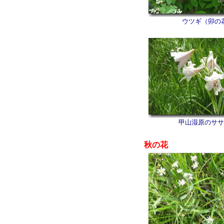
ウツギ（卯の
甲山湿原のササ
秋の花