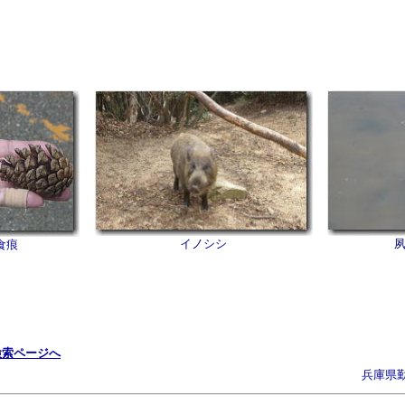
イノシシ
食痕
検索ページへ
兵庫県