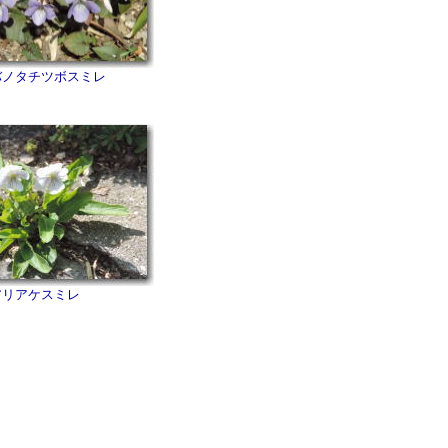
バノタチツボスミレ
アリアケスミレ