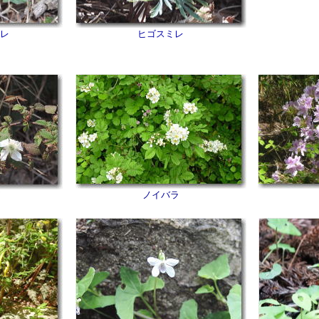
レ
ヒゴスミレ
ノイバラ