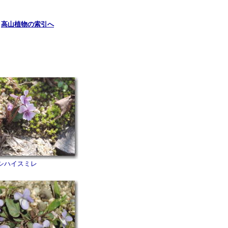
高山植物の索引へ
シハイスミレ