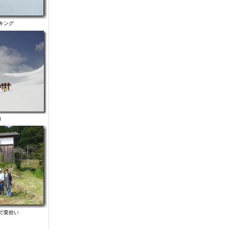
キング
山
で栗拾い