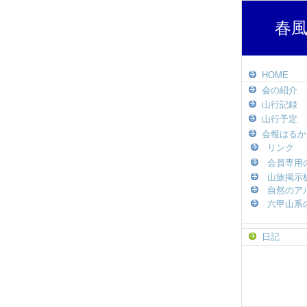
春風
HOME
会の紹介
山行記録
山行予定
会報はるか
リンク
会員専用
山旅掲示
自然のア
六甲山系
日記