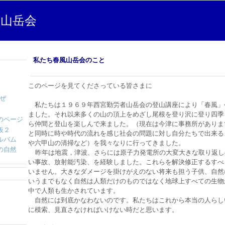
山岳会
私たち春風山岳会のこと
このページを見てくださっている皆さまに
ぜ
私たちは１９６９年西宮勤労者山岳会の登山講座により「春風」
ました。
それ以来多くの山の頂上をめざし尾根を登り沢に登り四季
のページ
ら仲間と登山を楽しんで来ました
。（現在は今津に事務所がありま
板２
と同時に時や時代の流れを感じ社会の問題に対し自分たちで出来る
ルバム
や六甲山の清掃など）を我々なりに行ってきました。
の自然
昨年は地震，津波、さらには原子力発電所の大変大きな取り返し
い事故、放射能汚染、を経験しました。これらを解決修正するすべ
いません。大きなダメージを掛けがえのない将来も担う子供、自然
いうまでもなく自然は人類だけのものではなく地球上すべての生物
中で人類も生かされています。
自然には到底かなわないのです。私たちはこれから本当の人らし
に模索、見直さなければいけない時だと思います。