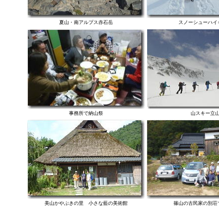
夏山・南アルプス赤石岳
スノーシューハイ
事務所で納山祭
山スキー立
美山かやぶきの里 小さな藍の美術館
篠山の古民家の別荘