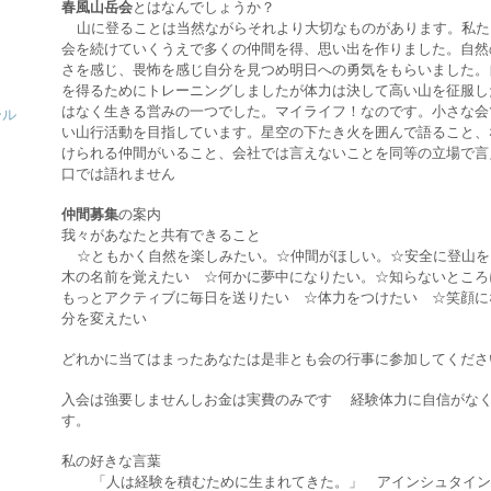
春風山岳会
とはなんでしょうか？
山に登ることは当然ながらそれより大切なものがあります。私た
会を続けていくうえで多くの仲間を得、思い出を作りました。自然
さを感じ、畏怖を感じ自分を見つめ明日への勇気をもらいました。
を得るためにトレーニングしましたが体力は決して高い山を征服し
はなく生きる営みの一つでした。マイライフ！なのです。小さな会
ール
い山行活動を目指しています。星空の下たき火を囲んで語ること、
けられる仲間がいること、会社では言えないことを同等の立場で言
口では語れません
仲間募集
の案内
我々があなたと共有できること
☆ともかく自然を楽しみたい。☆仲間がほしい。☆安全に登山を
木の名前を覚えたい ☆何かに夢中になりたい。☆知らないところ
もっとアクティブに毎日を送りたい ☆体力をつけたい ☆笑顔に
分を変えたい
どれかに当てはまったあなたは是非とも会の行事に参加してくださ
入会は強要しませんしお金は実費のみです
経験体力に自信がなく
す。
私の好きな言葉
「人は経験を積むために生まれてきた。」 アインシュタイン